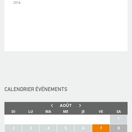
2016.
CALENDRIER ÉVÉNEMENTS
AOÛT
PREV
NEXT
DI
LU
MA
ME
JE
VE
SA
1
2
3
4
5
6
7
8